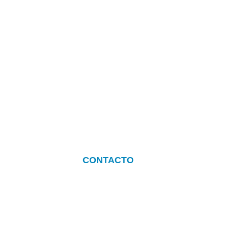
CONTACTO
+34 628336093 (Litus)
info.a110parts@gmail.com